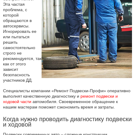
Эта частая
проблема, с
которой
обращаются в
автосервисы.
Игнорировать ее
или пытаться
решить
самостоятельно
строго не
рекомендуется, так
как от этого
зависит
безопасность
участников ДД.
Специалисты компании «Ремонт Подвески-Профи» оперативно
выполнят качественную диагностику и
ремонт подвески и
ходовой части
автомобиля. Своевременное обращение к
нашим мастерам поможет сэкономить время и затраты.
Когда нужно проводить диагностику подвески
и ходовой
Подвески современных авто – сложные конструкции,