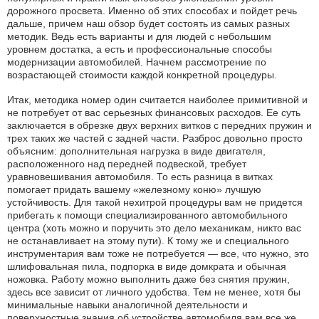
дорожного просвета. Именно об этих способах и пойдет речь
дальше, причем наш обзор будет состоять из самых разных
методик. Ведь есть варианты и для людей с небольшим
уровнем достатка, а есть и профессиональные способы
модернизации автомобилей. Начнем рассмотрение по
возрастающей стоимости каждой конкретной процедуры.
Итак, методика номер один считается наиболее примитивной и
не потребует от вас серьезных финансовых расходов. Ее суть
заключается в обрезке двух верхних витков с передних пружин и
трех таких же частей с задней части. Разброс довольно просто
объясним: дополнительная нагрузка в виде двигателя,
расположенного над передней подвеской, требует
уравновешивания автомобиля. То есть разница в витках
помогает придать вашему «железному коню» лучшую
устойчивость. Для такой нехитрой процедуры вам не придется
прибегать к помощи специализированного автомобильного
центра (хоть можно и поручить это дело механикам, никто вас
не останавливает на этому пути). К тому же и специального
инструментария вам тоже не потребуется — все, что нужно, это
шлифовальная пила, подпорка в виде домкрата и обычная
ножовка. Работу можно выполнить даже без снятия пружин,
здесь все зависит от личного удобства. Тем не менее, хотя бы
минимальные навыки аналогичной деятельности и
поверхностные знания об устройстве автомобиля вам все же