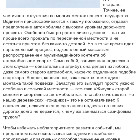
в стране.
Точнее, ее
частичного отсутствия во многих местах нашего государства.
Водители приспосабливаются к такому положению, отдавая
предпочтение автомобилям с высоким уровнем дорожного
просвета. Особенно быстро растет число джипов — на них
проще всего проехать по пересеченной местности и не
остаться при этом без каких-то деталей. Но в то же время идет
параллельный процесс, подкрепленный массовым
распространением мультимедийного контента об
автомобильном спорте. Само собой, заниженная подвеска в
этом случае — обязательный атрибут, она делает из любого,
даже самого старого автомобиля, какое-то отдаленное подобие
спорткара. Вопрос, конечно же, заключается в методике
монтажа такой подвески. Зачастую это выглядит просто ужасно,
особенно в сельской местности — все-таки «Жигули» старой
модели и спортивные автомобили как-то слабо сочетаются. Но
наших деревенских «гонщиков» это не останавливает. К
сожалению, некачественно сделанная подвеска на наших
дорогах долго не держится, к чему же заниматься сизифовым
трудом?
Чтобы избежать неблагоприятного развития событий, мы
предлагаем вам воспользоваться одним из наиболее
популярных и практичных способов уменьшения уровня